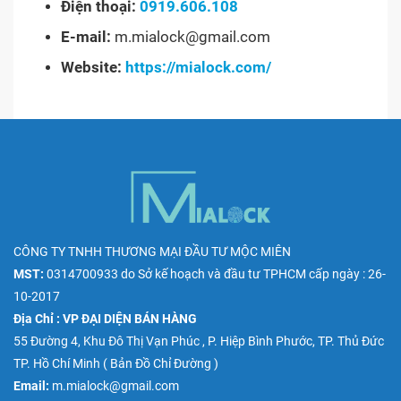
Điện thoại:
0919.606.108
E-mail:
m.mialock@gmail.com
Website:
https://mialock.com/
CÔNG TY TNHH THƯƠNG MẠI ĐẦU TƯ MỘC MIÊN
MST:
0314700933
do
Sở kế hoạch và đầu tư TPHCM
cấp ngày : 26-
10-2017
Địa Chỉ : VP ĐẠI DIỆN BÁN HÀNG
55 Đường 4, Khu Đô Thị Vạn Phúc , P. Hiệp Bình Phước, TP. Thủ Đức
TP. Hồ Chí Minh (
Bản Đồ Chỉ Đường
)
Email:
m.mialock@gmail.com