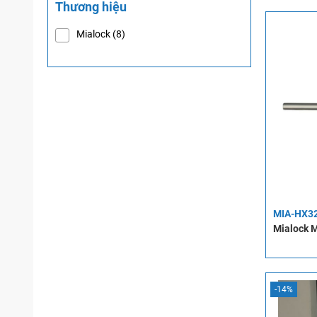
Thương hiệu
Mialock
(8)
MIA-HX3
Mialock 
-14%