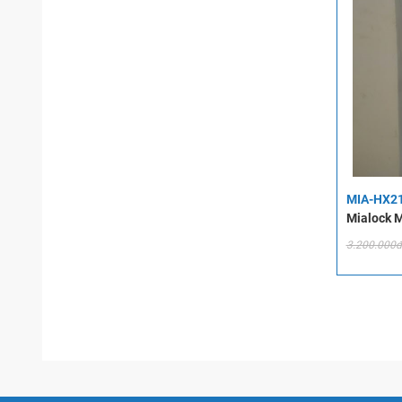
MIA-HX2
Mialock 
3.200.000đ