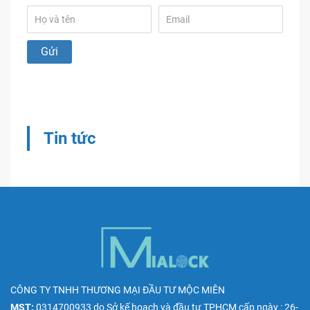
Tin tức
CÔNG TY TNHH THƯƠNG MẠI ĐẦU TƯ MỘC MIÊN
MST:
0314700933
do
Sở kế hoạch và đầu tư TPHCM
cấp ngày : 26-