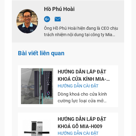
Hồ Phú Hoài
Ông Hồ Phú Hoài hiện đang là CEO chịu
trách nhiệm nội dung tại công ty Mia
Lock Việt Nam, ông là chuyên gia với 10
năm kinh nghiệm trong mảng khóa cửa
Bài viết liên quan
điện tử. Với tầm nhìn và sứ mệnh, mong
muốn đưa Mia Lock trở thành thương
hiệu hàng đầu uy tín trong và ngoài
HƯỚNG DẪN LẮP ĐẶT
nước cung cấp các dòng sản phẩm
KHOÁ CỬA KÍNH MIA-
khóa cửa điện tử thông minh với giá cả
hợp lý.
GLCS1
HƯỚNG DẪN CÀI ĐẶT
Dòng khoá cho cửa kính
cường lực loại cửa mở
hoặc cửa lùa với đầy đủ
tính năng khoá thông
HƯỚNG DẪN LẮP ĐẶT
minh đáp ứng mọi nhu
KHOÁ GỖ MIA-H009
cầu kiểm soát cửa ra vào.
HƯỚNG DẪN CÀI ĐẶT
Với tiêu chí: An Toàn,