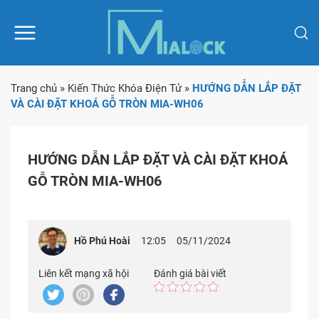
Trang chủ
»
Kiến Thức Khóa Điện Tử
»
HƯỚNG DẪN LẮP ĐẶT
VÀ CÀI ĐẶT KHOÁ GỖ TRÒN MIA-WH06
HƯỚNG DẪN LẮP ĐẶT VÀ CÀI ĐẶT KHOÁ
GỖ TRÒN MIA-WH06
Hồ Phú Hoài
12:05
05/11/2024
Liên kết mạng xã hội
Đánh giá bài viết