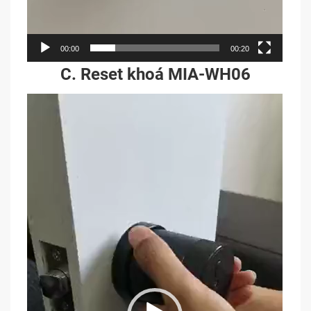
00:00
00:20
C. Reset khoá MIA-WH06
Trình
chơi
Video