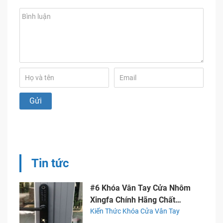
Khóa Cửa Kính Vân Tay
Mialock MIA-GL10A2.
Khóa Cửa Vân Tay
MiaLock 5in1 MIA-WH35-
B/W3. Khóa Cửa Kính
Vân...
Tin tức
#6 Khóa Vân Tay Cửa Nhôm
Xingfa Chính Hãng Chất
Lượng
Kiến Thức Khóa Cửa Vân Tay