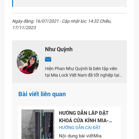
Ngày đăng: 16/07/2021 - Cập nhật lúc: 14:32 Chiều,
17/11/2023
Như Quỳnh
Hiện Phan Như Quỳnh là biên tập viên
tại Mia Lock Việt Nam đã tốt nghiệp tại
Trường Đại Học Khoa Học Xã Hội Nhân
Văn TPHCM. Đã có 5 năm kinh nghiệm
Bài viết liên quan
về biên tập viên, đặc biệt về mảng khóa
điện tử
HƯỚNG DẪN LẮP ĐẶT
KHOÁ CỬA KÍNH MIA-
GLCS1
HƯỚNG DẪN CÀI ĐẶT
Nội dung bài viếtMia