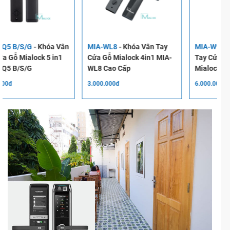
MIA-WL8
-
Khóa Vân Tay
MIA-W918 FD
-
Khóa Vân
Cửa Gỗ Mialock 4in1 MIA-
Tay Cửa Gỗ Face ID
C
WL8 Cao Cấp
Mialock 6in1 MIA-W918FD
3.000.000đ
6.000.000đ