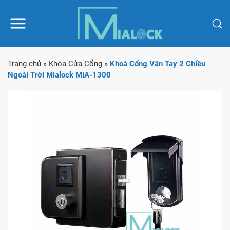
Trang chủ
»
Khóa Cửa Cổng
»
Khoá Cổng Vân Tay 2 Chiều
Ngoài Trời Mialock MIA-1300