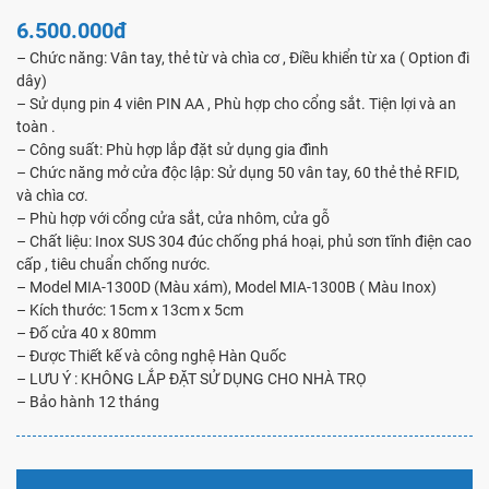
6.500.000đ
– Chức năng: Vân tay, thẻ từ và chìa cơ , Điều khiển từ xa ( Option đi
dây)
– Sử dụng pin 4 viên PIN AA , Phù hợp cho cổng sắt. Tiện lợi và an
toàn .
– Công suất: Phù hợp lắp đặt sử dụng gia đình
– Chức năng mở cửa độc lập: Sử dụng 50 vân tay, 60 thẻ thẻ RFID,
và chìa cơ.
– Phù hợp với cổng cửa sắt, cửa nhôm, cửa gỗ
– Chất liệu: Inox SUS 304 đúc chống phá hoại, phủ sơn tĩnh điện cao
cấp , tiêu chuẩn chống nước.
– Model MIA-1300D (Màu xám), Model MIA-1300B ( Màu Inox)
– Kích thước: 15cm x 13cm x 5cm
– Đố cửa 40 x 80mm
– Được Thiết kế và công nghệ Hàn Quốc
– LƯU Ý : KHÔNG LẮP ĐẶT SỬ DỤNG CHO NHÀ TRỌ
– Bảo hành 12 tháng