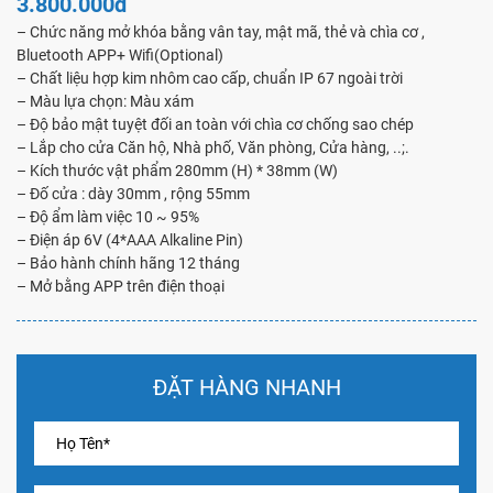
3.800.000đ
– Chức năng mở khóa bằng vân tay, mật mã, thẻ và chìa cơ ,
Bluetooth APP+ Wifi(Optional)
– Chất liệu hợp kim nhôm cao cấp, chuẩn IP 67 ngoài trời
– Màu lựa chọn: Màu xám
– Độ bảo mật tuyệt đối an toàn với chìa cơ chống sao chép
– Lắp cho cửa Căn hộ, Nhà phố, Văn phòng, Cửa hàng, ..;.
– Kích thước vật phẩm 280mm (H) * 38mm (W)
– Đố cửa : dày 30mm , rộng 55mm
– Độ ẩm làm việc 10 ~ 95%
– Điện áp 6V (4*AAA Alkaline Pin)
– Bảo hành chính hãng 12 tháng
– Mở bằng APP trên điện thoại
ĐẶT HÀNG NHANH