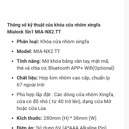
Thông số kỹ thuật của khóa cửa nhôm xingfa
Mialock 5in1 MIA-NX2.TT
Phân loại:
Khóa cửa nhôm xingfa
Model:
MIA-NX2.TT
Tính năng:
Mở khóa bằng vân tay, mật mã,
thẻ và chìa cơ, Bluetooth APP+ Wifi(Optional)
Chất liệu:
Hợp kim nhôm cao cấp, chuẩn Ip
67 ngoài trời
Phù hợp lắp đặt : Các dòng cửa nhôm Xingfa,
cửa có đố nhỏ ( từ 40 trở lên), dạng cửa Mở
hoặc cửa Lùa
Kích thước:
280mm (H) * 38mm (W)
Điện áp:
Sử dụng 6V (4*AAA Alkaline Pin)