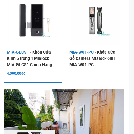
MIA-W702PC
-
Khóa Cửa
MIA-WQ5 B/S/G
-
Khóa Vân
Gỗ Pull/Push Mialock 5in1
Tay Cửa Gỗ Mialock 5 in1
MIA-W703PC
MIA-WQ5 B/S/G
4.000.000đ