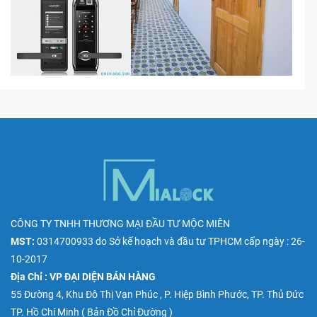
CÔNG TY TNHH THƯƠNG MẠI ĐẦU TƯ MỘC MIÊN
MST:
0314700933
do
Sở kế hoạch và đầu tư TPHCM
cấp ngày : 26-
10-2017
Địa Chỉ : VP ĐẠI DIỆN BÁN HÀNG
55 Đường 4, Khu Đô Thị Vạn Phúc , P. Hiệp Bình Phước, TP. Thủ Đức
TP. Hồ Chí Minh (
Bản Đồ Chỉ Đường
)