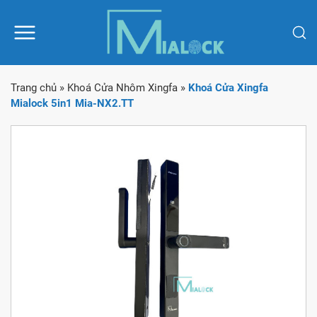
Trang chủ
»
Khoá Cửa Nhôm Xingfa
»
Khoá Cửa Xingfa
Mialock 5in1 Mia-NX2.TT