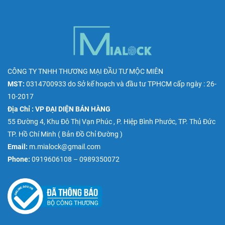
CÔNG TY TNHH THƯƠNG MẠI ĐẦU TƯ MỘC MIÊN
MST:
0314700933
do
Sở kế hoạch và đầu tư TPHCM
cấp ngày : 26-
10-2017
Địa Chỉ : VP ĐẠI DIỆN BÁN HÀNG
55 Đường 4, Khu Đô Thị Vạn Phúc , P. Hiệp Bình Phước, TP. Thủ Đức
TP. Hồ Chí Minh (
Bản Đồ Chỉ Đường
)
Email:
m.mialock@gmail.com
Phone:
0919606108 – 0989350072