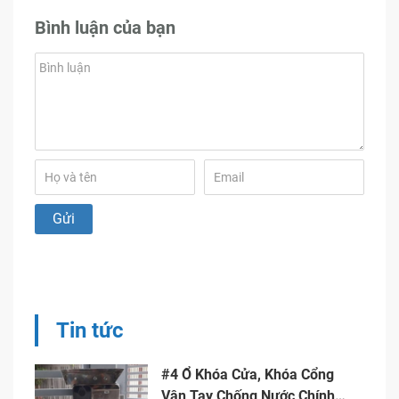
người dùngYếu tố khách
Bình luận của bạn
quan do lỗi của khóa cửa
vân tayCách nhận biết,
dấu hiệu báo lỗi khi sử
dụng khóa vân tayCách
khắc phục...
Tin tức
#4 Ổ Khóa Cửa, Khóa Cổng
Vân Tay Chống Nước Chính