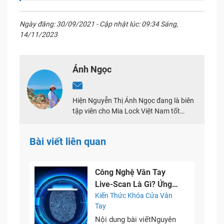
Ngày đăng: 30/09/2021 - Cập nhật lúc: 09:34 Sáng,
14/11/2023
Ánh Ngọc
Hiện Nguyễn Thị Ánh Ngọc đang là biên
tập viên cho Mia Lock Việt Nam tốt
nghiệp tại Học viện Báo chí & Tuyên
truyền. Với 3 năm kinh nghiệm chuyên
Bài viết liên quan
viết về mảng khóa điện tử cùng với đam
mê viết, ý thức trách nhiệm với những
thông tin cung cấp đảm bảo tạo ra bài
Công Nghệ Vân Tay
viết giá trị cho khách hàng.
Live-Scan Là Gì? Ứng
Dụng Khóa Điện Tử
Kiến Thức Khóa Cửa Vân
Tay
Nội dung bài viếtNguyên